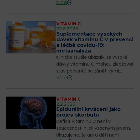
více
sousedních obratlů. Nejčastěji je
zánět lokalizován v bederní páteři.
Diagnostika je často komplikovaná
a zpožděná z dův...
VITAMIN C
22.6.2023
Suplementace vysokých
dávek vitaminu C v prevenci
a léčbě covidu-19:
metaanalýza
Klinické studie ukázaly, že vysoké
dávky vitaminu C mohou zlepšovat
stav pacientů se zánětlivými
více
poruchami, včetně ARDS a sepse.
Existují studie, které prokázaly
určitou účinnost vysokých dávek
vitami...
VITAMIN C
2.2.2023
Epidurální krvácení jako
projev skorbutu
Deficit vitaminu C není v
současnosti nijak vzácným jevem.
Ukazuje se, že ani u dětí není