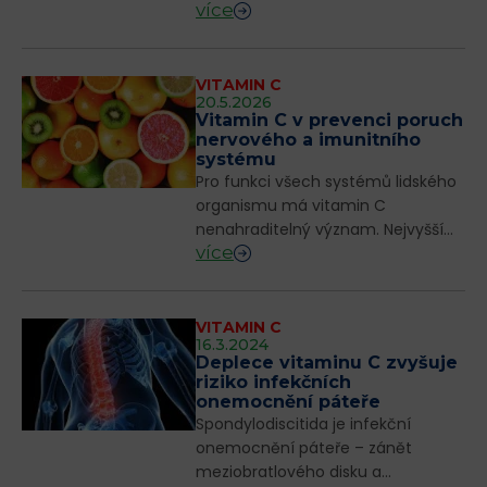
více
pro člověka zásadní důležitost, ať
už jde o zajištění imunity, syntézy
důležitých látek jako je k...
VITAMIN C
20.5.2026
Vitamin C v prevenci poruch
nervového a imunitního
systému
Pro funkci všech systémů lidského
organismu má vitamin C
nenahraditelný význam. Nejvyšší
více
koncentrace vyžaduje nervový a
imunitní systém. Významem
tohoto vitaminu pro prevenci
poruch těchto systémů se ...
VITAMIN C
16.3.2024
Deplece vitaminu C zvyšuje
riziko infekčních
onemocnění páteře
Spondylodiscitida je infekční
onemocnění páteře – zánět
meziobratlového disku a