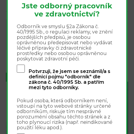
více
který není důvodem k přerušení
Jste odborný pracovník
kojení. Vzhledem k nedostatečné
ve zdravotnictví?
činnosti svěrače žaludku se
mateřské mléko nebo jiná...
VITAMIN C
Odborník ve smyslu §2a Zákona č.
2.10.2007
Vialong: profil doplňku
40/1995 Sb., o regulaci reklamy, ve znění
stravy
pozdějších předpisů, je osobou
oprávněnou předepisovat nebo vydávat
Pocit únavy je přirozenou výzvou
léčivé přípravky či zdravotnické
organismu k odpočinku a
prostředky nebo osobou oprávněnou
regeneraci. Nesprávná
poskytovat zdravotní péči.
více
životospráva, každodenní stres,
život ve spěchu, nevhodná dieta se
Potvrzuji, že jsem se seznámil/a s
s přibývajícím věkem začíná
definicí pojmu "odborník" dle
1
2
3
DALŠÍ
POSLEDNÍ
zákona č. 40/1995 Sb. a patřím
výrazně podepisovat na z...
mezi tyto odborníky.
Integrovaný přístup k
Pokud osoba, která odborníkem není,
léčbě bolesti - webinář
vstoupí na tyto webové stránky určené
odborníkům, riskuje tím nesprávné
16.9.2026
porozumění obsahu těchto stránek a z
toho plynoucí rizika (např. neindikované
použití léku apod.).