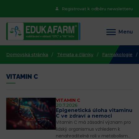
Registrovat k odběru newsletteru
Menu
Domovská stránka
Témata a články
Farmakologie
VITAMIN C
VITAMIN C
20.7.2026
Epigenetická úloha vitaminu
C ve zdraví a nemoci
Vitamin C má zásadní význam pro
lidský organismus vzhledem k
nenahraditelné roli v metabolismu