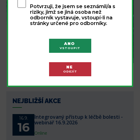
Potvrzuji, že jsem se seznámil/a s
riziky, jimž se jiná osoba než
odborník vystavuje, vstoupí-li na
stránky určené pro odborníky.
ANO
VSTOUPIT
REGISTROVAT
NE
ODEJÍT
NEJBLIŽŠÍ AKCE
Integrovaný přístup k léčbě bolesti -
16.9.
webinář 16.9.2026
16
Online