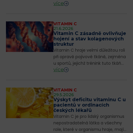
více
a antioxidační ochraně tkání.
Ovlivňuje však i epigenom, resp.
způsob působení genomu na
organismus.
VITAMIN C
21.6.2026
Vitamin C zásadně ovlivňuje
hojení a stav kolagenových
struktur
Vitamin C hraje velmi důležitou roli
při opravě pojivové tkáně, zejména
u sportů, jejichž trénink tuto tkáň
více
nejvíce poškozuje. Nejhojnější
formou strukturálního proteinu v
těle je kolagen.
VITAMIN C
29.5.2026
Výskyt deficitu vitaminu C u
pacientů v ordinacích
českých lékařů
Vitamin C je pro lidský organismus
nepostradatelná látka a všechny
role, které v organismu hraje, mají