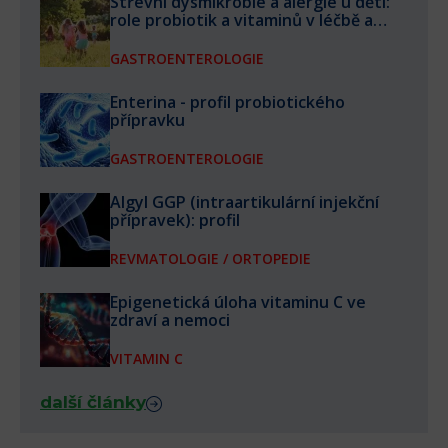
Střevní dysmikrobie a alergie u dětí:
role probiotik a vitaminů v léčbě a
prevenci
GASTROENTEROLOGIE
Enterina - profil probiotického
přípravku
GASTROENTEROLOGIE
Algyl GGP (intraartikulární injekční
přípravek): profil
REVMATOLOGIE / ORTOPEDIE
Epigenetická úloha vitaminu C ve
zdraví a nemoci
VITAMIN C
další články