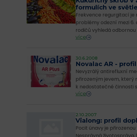
Kukuřičný škrob v 
formulích ve světl
Frekvence regurgitací je n
problémy odezní mezi 6. a
rodičů vyhledá odbornou 
více
30.6.2008
Novalac AR - profil
Nevyzrálý antirefluxní m
přirozeným jevem, který 
k nedostatečné činnosti s
více
2.10.2007
Vialong: profil dop
Pocit únavy je přirozeno
Nesprávná životospráva, každodenní stre