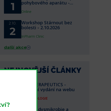
pohybového aparátu -
1
webinář 1.10.2026
Online
Workshop Stárnout bez
2.10.
bolesti - 2.10.2026
2
InPharm Clinic
další akce
NEJNOVĚJŠÍ ČLÁNKY
BIOTHERAPEUTICS -
aktuální vydání na webu
FARMAKOLOGIE
ví?
Střevní dysmikrobie a