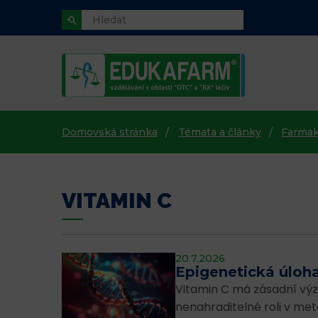
Domovská stránka
Témata a články
Farmak
VITAMIN C
20.7.2026
Epigenetická úloha
Vitamin C má zásadní vý
nenahraditelné roli v met