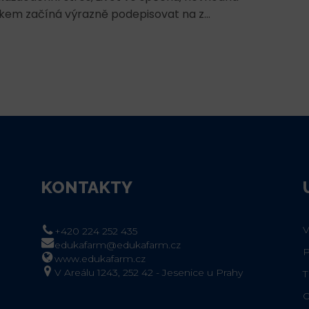
dieta se s přibývajícím věkem začíná výrazně podepisovat na z...
KONTAKTY
+420 224 252 435
edukafarm@edukafarm.cz
www.edukafarm.cz
V Areálu 1243, 252 42 - Jesenice u Prahy
T