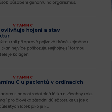
způsob působení genomu na organismus.
VITAMIN C
ovlivňuje hojení a stav
ktur
žitou roli při opravě pojivové tkáně, zejména u
to tkáň nejvíce poškozuje. Nejhojnější formou
těle je kolagen.
VITAMIN C
taminu C u pacientů v ordinacích
rganismus nepostradatelná látka a všechny role,
ají pro člověka zásadní důležitost, ať už jde o
ůležitých látek jako je k...