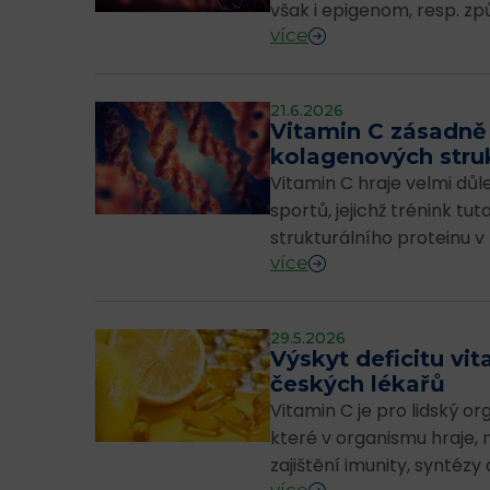
však i epigenom, resp. 
více
21.6.2026
Vitamin C zásadně 
kolagenových stru
Vitamin C hraje velmi důle
sportů, jejichž trénink tu
strukturálního proteinu v 
více
29.5.2026
Výskyt deficitu vi
českých lékařů
Vitamin C je pro lidský o
které v organismu hraje, m
zajištění imunity, syntézy d
více