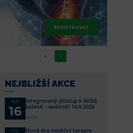
REGISTROVAT
NEJBLIŽŠÍ AKCE
Integrovaný přístup k léčbě
16.9.
bolesti - webinář 16.9.2026
16
Online
Nová éra injekční terapie
1.10.