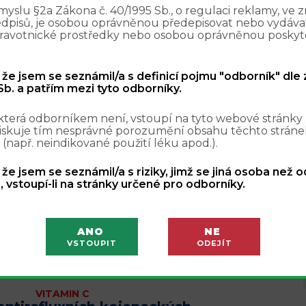
yslu §2a Zákona č. 40/1995 Sb., o regulaci reklamy, ve 
edpisů, je osobou oprávněnou předepisovat nebo vydávat
VITAMIN C
zdravotnické prostředky nebo osobou oprávněnou poskyt
kých dávek vitaminu C v prevenci a
metaanalýza
že vysoké dávky vitaminu C mohou zlepšovat stav
, že jsem se seznámil/a s definicí pojmu "odborník" dle
oruchami, včetně ARDS a sepse. Existují studie,
b. a patřím mezi tyto odborníky.
činnost vysokých dávek vitami...
která odborníkem není, vstoupí na tyto webové stránky
iskuje tím nesprávné porozumění obsahu těchto stránek
 (např. neindikované použití léku apod.).
VITAMIN C
, že jsem se seznámil/a s riziky, jimž se jiná osoba než 
í jako projev skorbutu
, vstoupí-li na stránky určené pro odborníky.
 současnosti nijak vzácným jevem. Ukazuje se, že
ýskyt hlubokého deficitu s projevy skorbutu. V
cs byla publikována kazuist...
ANO
NE
VSTOUPIT
ODEJÍT
VITAMIN C