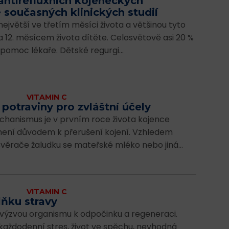
antirefluxních kojeneckých
e současných klinických studií
ejvětší ve třetím měsíci života a většinou tyto
 12. měsícem života dítěte. Celosvětově asi 20 %
pomoc lékaře. Dětské regurgi...
VITAMIN C
 potraviny pro zvláštní účely
echanismus je v prvním roce života kojence
není důvodem k přerušení kojení. Vzhledem
věrače žaludku se mateřské mléko nebo jiná...
VITAMIN C
lňku stravy
u výzvou organismu k odpočinku a regeneraci.
s, život ve spěchu, nevhodná