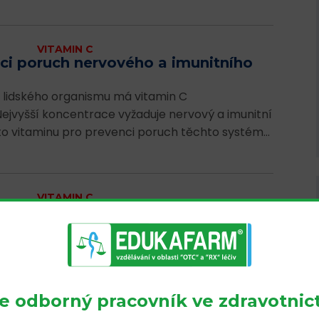
VITAMIN C
ci poruch nervového a imunitního
 lidského organismu má vitamin C
ejvyšší koncentrace vyžaduje nervový a imunitní
 vitaminu pro prevenci poruch těchto systémů
VITAMIN C
 zvyšuje riziko infekčních
e
ekční onemocnění páteře – zánět
ousedních obratlů. Nejčastěji je zánět
eři. Diagnostika je často komplikovaná a
te odborný pracovník ve zdravotnict