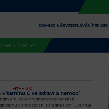
DOMŮ
O NÁS
VZDĚLÁVÁNÍ
PERIOD
ologie
Vitamin C
VITAMIN C
 vitaminu C ve zdraví a nemoci
znam pro lidský organismus vzhledem k
abolismu a antioxidační ochraně tkání. Ovlivňuje