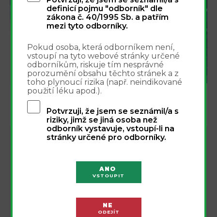
definicí pojmu "odborník" dle
zákona č. 40/1995 Sb. a patřím
mezi tyto odborníky.
Pokud osoba, která odborníkem není,
vstoupí na tyto webové stránky určené
odborníkům, riskuje tím nesprávné
REGISTROVAT
porozumění obsahu těchto stránek a z
toho plynoucí rizika (např. neindikované
použití léku apod.).
Potvrzuji, že jsem se seznámil/a s
riziky, jimž se jiná osoba než
odborník vystavuje, vstoupí-li na
stránky určené pro odborníky.
NEJBLIŽŠÍ AKCE
Integrovaný přístup k léčbě bolesti -
16.9.
ANO
webinář 16.9.2026
16
VSTOUPIT
Online
NE
Nová éra injekční terapie pohybového
ODEJÍT
1.10.