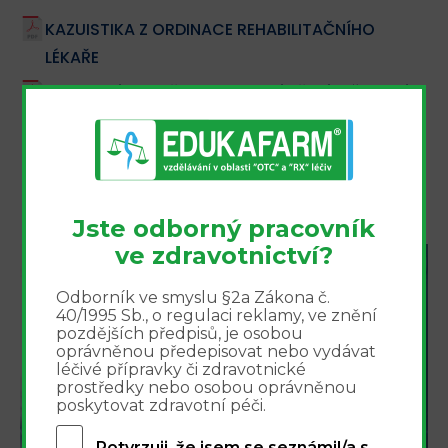
KAZUISTIKA Z ORDINACE REHABILITAČNÍHO
LÉKAŘE
EMA ZAHÁJILA PŘEHODNOCENÍ TŘETÍ A ČTVRTÉ
GENERACE KOMBINOVANÝCH PERORÁLNÍCH
KONTRACEPTIV
BOLESTI HLAVY V DĚTSKÉM VĚKU (OD
CERVIKALGIÍ K MIGRÉNĚ)
Jste odborný pracovník
ve zdravotnictví?
Integrovaný přístup k
Odborník ve smyslu §2a Zákona č.
40/1995 Sb., o regulaci reklamy, ve znění
léčbě bolesti - webinář
pozdějších předpisů, je osobou
oprávněnou předepisovat nebo vydávat
16.9.2026
léčivé přípravky či zdravotnické
prostředky nebo osobou oprávněnou
poskytovat zdravotní péči.
Potvrzuji, že jsem se seznámil/a s