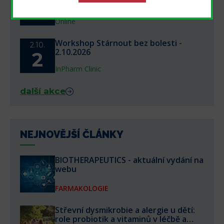
aparátu - webinář 1.10.2026
1
Online
Workshop Stárnout bez bolesti -
2.10.
2.10.2026
2
InPharm Clinic
další akce
NEJNOVĚJŠÍ ČLÁNKY
BIOTHERAPEUTICS - aktuální vydání na
webu
FARMAKOLOGIE
Střevní dysmikrobie a alergie u dětí:
role probiotik a vitaminů v léčbě a