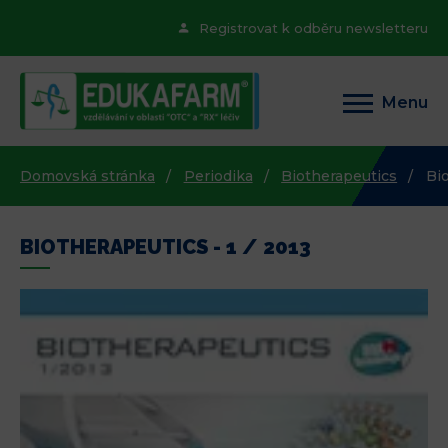
Registrovat k odběru newsletteru
Menu
Domovská stránka
Periodika
Biotherapeutics
Bio
BIOTHERAPEUTICS - 1 / 2013