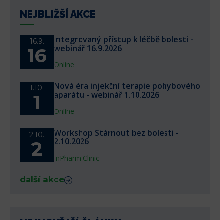
NEJBLIŽŠÍ AKCE
Integrovaný přístup k léčbě bolesti -
16.9.
webinář 16.9.2026
16
Online
Nová éra injekční terapie pohybového
1.10.
aparátu - webinář 1.10.2026
1
Online
Workshop Stárnout bez bolesti -
2.10.
2.10.2026
2
InPharm Clinic
další akce