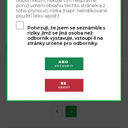
odborníkům, riskuje tím nesprávné
porozumění obsahu těchto stránek a z
Integrovaný přístup k
toho plynoucí rizika (např. neindikované
léčbě bolesti - webinář
použití léku apod.).
16.9.2026
Potvrzuji, že jsem se seznámil/a s
riziky, jimž se jiná osoba než
odborník vystavuje, vstoupí-li na
stránky určené pro odborníky.
ANO
VSTOUPIT
NE
ODEJÍT
REGISTROVAT