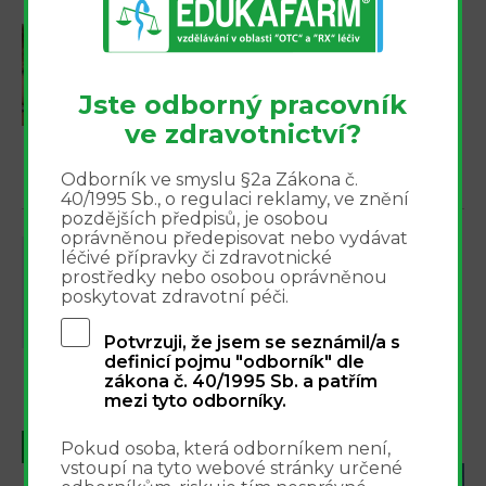
pr...
DERMATOLOGIE
29.1.2009
Absorpce obvazových
materiálů
Moderní obvazové materiály plní
Jste odborný pracovník
kromě základní úlohy bariéry i
ve zdravotnictví?
mnohé další funkce, často jsou
více
proto nazývány jako „terapeutické“
Odborník ve smyslu §2a Zákona č.
obvazové materiály. Jejich funkce
40/1995 Sb., o regulaci reklamy, ve znění
se specificky uplatňují v různých
pozdějších předpisů, je osobou
oprávněnou předepisovat nebo vydávat
fáz...
DERMATOLOGIE
léčivé přípravky či zdravotnické
30.12.2008
prostředky nebo osobou oprávněnou
Operační krytí v širších
poskytovat zdravotní péči.
souvislostech
Infekce v místě operační rány
Potvrzuji, že jsem se seznámil/a s
představují jednu z
definicí pojmu "odborník" dle
nejvýznamnějších komplikací ve
zákona č. 40/1995 Sb. a patřím
více
všech chirurgických oborech.
mezi tyto odborníky.
Jejich výskyt je přirozeně provázen
vyšší morbiditou, potřebou delší
Pokud osoba, která odborníkem není,
1
2
3
4
DALŠÍ
POSLEDNÍ
hospitalizace, a bohu...
vstoupí na tyto webové stránky určené