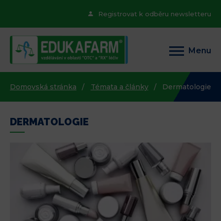
Registrovat k odběru newsletteru
Menu
Domovská stránka
Témata a články
Dermatologie
DERMATOLOGIE