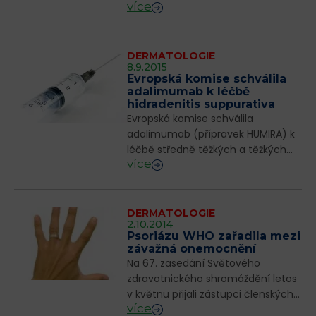
více
tématem červnového čísla
měsíčníku pro lékaře a farmaceuty
Farmakoterapeutické informace
(FI 6/2016). Přinášíme plný text.
DERMATOLOGIE
8.9.2015
Far...
Evropská komise schválila
adalimumab k léčbě
hidradenitis suppurativa
Evropská komise schválila
adalimumab (přípravek HUMIRA) k
léčbě středně těžkých a těžkých
více
forem hidradenitis suppurativa,
chronického zánětlivého kožní
onemocnění, které postihuje
přibližně 1 % dospěl...
DERMATOLOGIE
2.10.2014
Psoriázu WHO zařadila mezi
závažná onemocnění
Na 67. zasedání Světového
zdravotnického shromáždění letos
v květnu přijali zástupci členských
více
států usnesení o psoriáze. Byla