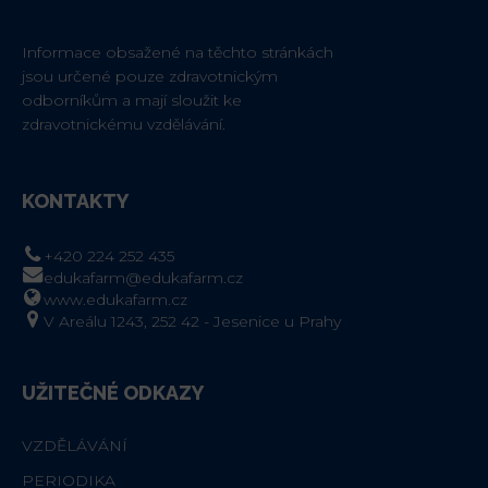
Informace obsažené na těchto stránkách
jsou určené pouze zdravotnickým
odborníkům a mají sloužit ke
zdravotnickému vzdělávání.
KONTAKTY
+420 224 252 435
edukafarm@edukafarm.cz
www.edukafarm.cz
V Areálu 1243, 252 42 - Jesenice u Prahy
UŽITEČNÉ ODKAZY
VZDĚLÁVÁNÍ
PERIODIKA