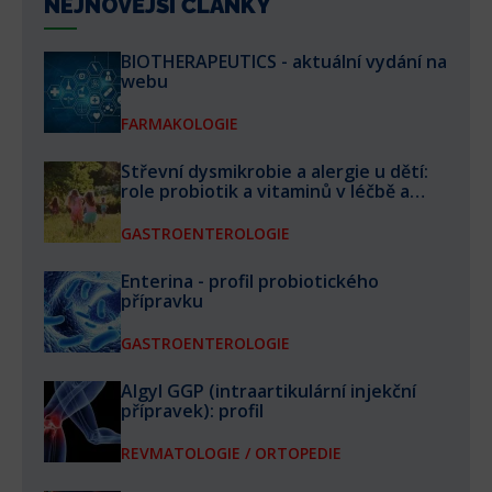
NEJNOVĚJŠÍ ČLÁNKY
BIOTHERAPEUTICS - aktuální vydání na
webu
FARMAKOLOGIE
Střevní dysmikrobie a alergie u dětí:
role probiotik a vitaminů v léčbě a
prevenci
GASTROENTEROLOGIE
Enterina - profil probiotického
přípravku
GASTROENTEROLOGIE
Algyl GGP (intraartikulární injekční
přípravek): profil
REVMATOLOGIE / ORTOPEDIE