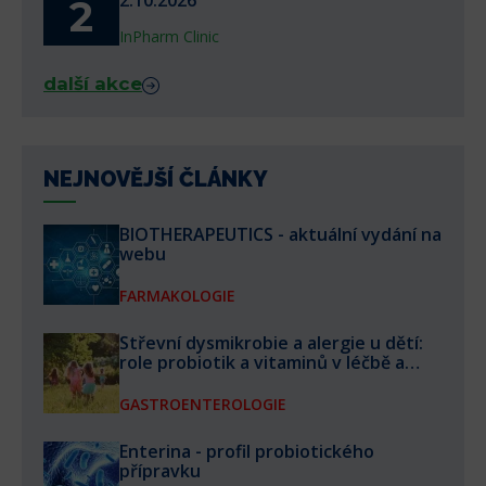
2
InPharm Clinic
další akce
NEJNOVĚJŠÍ ČLÁNKY
BIOTHERAPEUTICS - aktuální vydání na
webu
FARMAKOLOGIE
Střevní dysmikrobie a alergie u dětí:
role probiotik a vitaminů v léčbě a
prevenci
GASTROENTEROLOGIE
Enterina - profil probiotického
přípravku