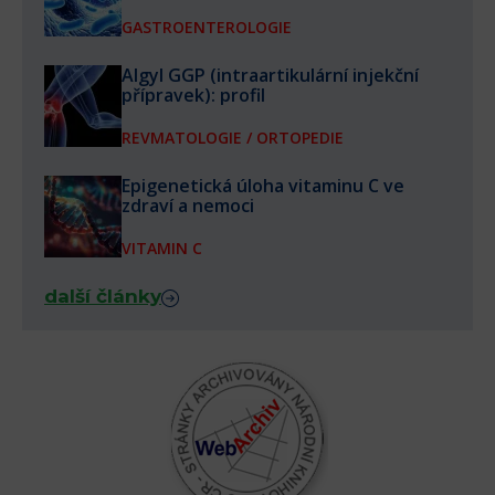
GASTROENTEROLOGIE
Algyl GGP (intraartikulární injekční
přípravek): profil
REVMATOLOGIE / ORTOPEDIE
Epigenetická úloha vitaminu C ve
zdraví a nemoci
VITAMIN C
další články