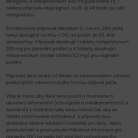
Mifegyne) a misoprostolum 400 mcg perorálně (tj. 1
tableta přípravku Mispregnol) za 36 až 48 hodin po užití
mifepristonu.
Kombinovaný přípravek Medabon (v červnu 2014 ještě
nebyl dostupný na trhu v ČR) lze použít do 63. dne
amenorrhey. Přípravek obsahuje 1 tabletu mifepristonum
200 mg pro perorální podání a 4 tablety obsahující
misoprostolum (každá tableta 0,2 mg) pro vaginální
podání.
Přípravky ženy obdrží od lékaře ve zdravotnickém zařízení
poskytujícím zdravotní služby formou lůžkové péče.
Vždy je třeba, aby lékař ženu poučil o možnostech
ukončení těhotenství (chirurgické a medikamentózní) a
seznámil ji s možnými riziky obou metod tak, aby se
mohla informovaně rozhodnout. S přípravky jsou
dodávány tištěné edukační materiály pro ženy. Jejich
prostudování a prostudování Příbalové informace pro
pacienty (PIL) by mělo být součástí rozhodovacího