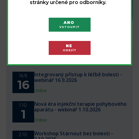
stránky určené pro odborníky.
REGISTROVAT
ANO
VSTOUPIT
NE
ODEJÍT
NEJBLIŽŠÍ AKCE
Integrovaný přístup k léčbě bolesti -
16.9.
webinář 16.9.2026
16
Online
Nová éra injekční terapie pohybového
1.10.
aparátu - webinář 1.10.2026
1
Online
Workshop Stárnout bez bolesti -
2.10.
2.10.2026