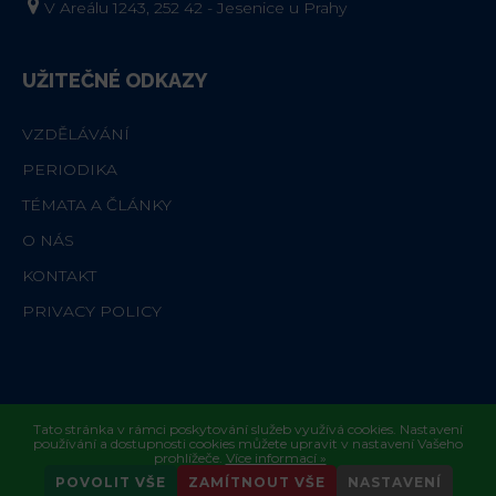
V Areálu 1243, 252 42 - Jesenice u Prahy
UŽITEČNÉ ODKAZY
VZDĚLÁVÁNÍ
PERIODIKA
TÉMATA A ČLÁNKY
O NÁS
KONTAKT
PRIVACY POLICY
Tato stránka v rámci poskytování služeb využívá cookies. Nastavení
používání a dostupnosti cookies můžete upravit v nastavení Vašeho
PRIVACY POLICY
prohlížeče.
Více informací »
POVOLIT VŠE
ZAMÍTNOUT VŠE
NASTAVENÍ
Copyright© EDUKAFARM 2023. Vytvořilo studio
Flexisoftware
.