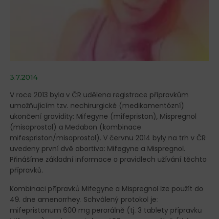
3.7.2014
V roce 2013 byla v ČR udělena registrace přípravkům
umožňujícím tzv. nechirurgické (medikamentózní)
ukončení gravidity: Mifegyne (mifepriston), Mispregnol
(misoprostol) a Medabon (kombinace
mifespriston/misoprostol). V červnu 2014 byly na trh v ČR
uvedeny první dvě abortiva: Mifegyne a Mispregnol.
Přinášíme základní informace o pravidlech užívání těchto
přípravků.
Kombinaci přípravků Mifegyne a Mispregnol lze použít do
49. dne amenorrhey. Schválený protokol je:
mifepristonum 600 mg perorálně (tj. 3 tablety přípravku