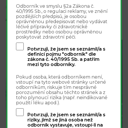
Odborník ve smyslu §2a Zákona č.
SPC přípravků ke stažení:
Mifegyne
,
Mispregnol
.
40/1995 Sb., o regulaci reklamy, ve znění
pozdějších předpisů, je osobou
Edukační materiály ke stažení
zde
.
oprávněnou předepisovat nebo vydávat
léčivé přípravky či zdravotnické
(Zdroj: SÚKL / Farmaceutické informace 7-8/2014.)
prostředky nebo osobou oprávněnou
poskytovat zdravotní péči.
Potvrzuji, že jsem se seznámil/a s
Integrovaný přístup k
definicí pojmu "odborník" dle
zákona č. 40/1995 Sb. a patřím
léčbě bolesti - webinář
mezi tyto odborníky.
16.9.2026
Pokud osoba, která odborníkem není,
vstoupí na tyto webové stránky určené
odborníkům, riskuje tím nesprávné
porozumění obsahu těchto stránek a z
toho plynoucí rizika (např. neindikované
použití léku apod.).
Potvrzuji, že jsem se seznámil/a s
riziky, jimž se jiná osoba než
odborník vystavuje, vstoupí-li na