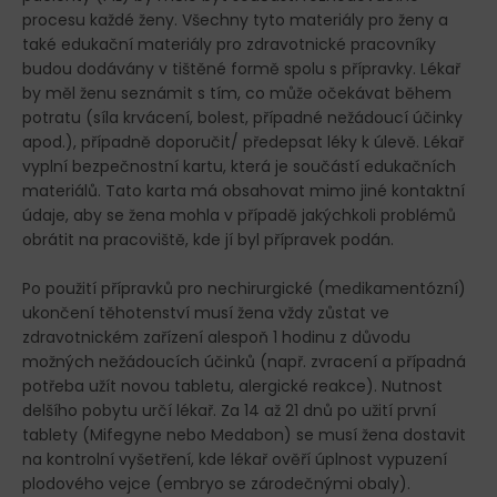
procesu každé ženy. Všechny tyto materiály pro ženy a
také edukační materiály pro zdravotnické pracovníky
budou dodávány v tištěné formě spolu s přípravky. Lékař
by měl ženu seznámit s tím, co může očekávat během
potratu (síla krvácení, bolest, případné nežádoucí účinky
apod.), případně doporučit/ předepsat léky k úlevě. Lékař
vyplní bezpečnostní kartu, která je součástí edukačních
materiálů. Tato karta má obsahovat mimo jiné kontaktní
údaje, aby se žena mohla v případě jakýchkoli problémů
obrátit na pracoviště, kde jí byl přípravek podán.
Po použití přípravků pro nechirurgické (medikamentózní)
ukončení těhotenství musí žena vždy zůstat ve
zdravotnickém zařízení alespoň 1 hodinu z důvodu
možných nežádoucích účinků (např. zvracení a případná
potřeba užít novou tabletu, alergické reakce). Nutnost
delšího pobytu určí lékař. Za 14 až 21 dnů po užití první
tablety (Mifegyne nebo Medabon) se musí žena dostavit
na kontrolní vyšetření, kde lékař ověří úplnost vypuzení
plodového vejce (embryo se zárodečnými obaly).