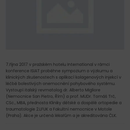
7.října 2017 v pražském hotelu International v rámci
konference ISIAT proběhne sympozium o výzkumu a
klinických zkušenostech s aplikací kolagenových injekcí v
léčbě bolestivých onemocnění pohybového systému.
Vystoupí italský revmatolog dr. Alberto Migliore
(Nemocnice San Pietro, Řím) a prof. MUDr. Tomáš Trč,
CSc., MBA, přednosta Kliniky dětské a dospělé ortopedie a
traumatologie 2.LFUK a Fakultní nemocnice v Motole
(Praha). Akce je určená lékařům a je akreditována ČLK.