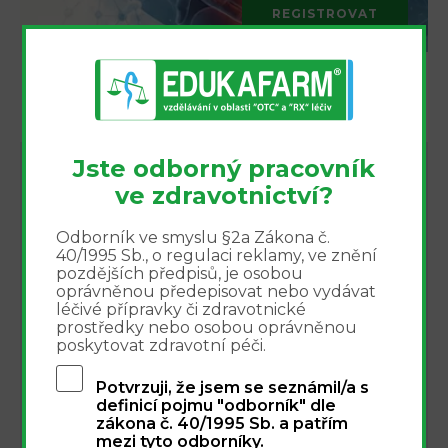
REGISTROVAT
Jste odborný pracovník
NEJBLIŽŠÍ AKCE
ve zdravotnictví?
Integrovaný přístup k léčbě bolesti -
16.9.
Odborník ve smyslu §2a Zákona č.
webinář 16.9.2026
16
40/1995 Sb., o regulaci reklamy, ve znění
pozdějších předpisů, je osobou
Online
oprávněnou předepisovat nebo vydávat
léčivé přípravky či zdravotnické
Nová éra injekční terapie pohybového
1.10.
prostředky nebo osobou oprávněnou
aparátu - webinář 1.10.2026
1
poskytovat zdravotní péči.
Online
Potvrzuji, že jsem se seznámil/a s
definicí pojmu "odborník" dle
Workshop Stárnout bez bolesti -
2.10.
zákona č. 40/1995 Sb. a patřím
2.10.2026
2
mezi tyto odborníky.