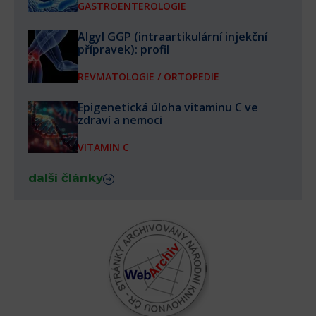
GASTROENTEROLOGIE
Algyl GGP (intraartikulární injekční
přípravek): profil
REVMATOLOGIE / ORTOPEDIE
Epigenetická úloha vitaminu C ve
zdraví a nemoci
VITAMIN C
další články