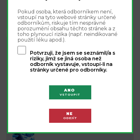
InPharm Clinic
Pokud osoba, která odborníkem není,
vstoupí na tyto webové stránky určené
další akce
odborníkům, riskuje tím nesprávné
porozumění obsahu těchto stránek a z
toho plynoucí rizika (např. neindikované
použití léku apod.).
NEJNOVĚJŠÍ ČLÁNKY
Potvrzuji, že jsem se seznámil/a s
riziky, jimž se jiná osoba než
BIOTHERAPEUTICS - aktuální vydání na
odborník vystavuje, vstoupí-li na
webu
stránky určené pro odborníky.
FARMAKOLOGIE
ANO
Střevní dysmikrobie a alergie u dětí:
VSTOUPIT
role probiotik a vitaminů v léčbě a
prevenci
GASTROENTEROLOGIE
NE
ODEJÍT
Enterina - profil probiotického
přípravku