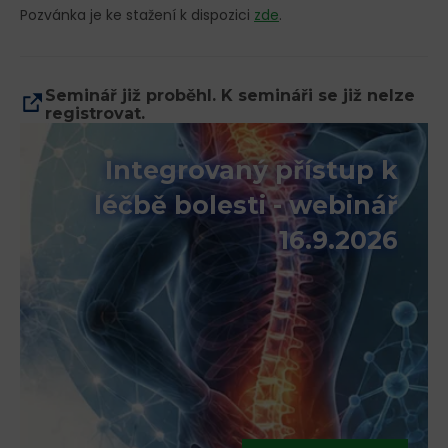
Pozvánka je ke stažení k dispozici
zde
.
Seminář již proběhl. K semináři se již nelze
registrovat.
Integrovaný přístup k
léčbě bolesti - webinář
16.9.2026