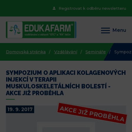
Registrovat k odběru newsletteru
Menu
Domovská stránka
Vzdělávání
Semináře
Sympoziu
SYMPOZIUM O APLIKACI KOLAGENOVÝCH
INJEKCÍ V TERAPII
MUSKULOSKELETÁLNÍCH BOLESTÍ -
AKCE JIŽ PROBĚHLA
AKCE JIŽ PROBĚHLA
19. 9. 2017