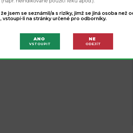
 (např. neindikované použití léku apod.).
, že jsem se seznámil/a s riziky, jimž se jiná osoba než 
, vstoupí-li na stránky určené pro odborníky.
ANO
NE
VSTOUPIT
ODEJÍT