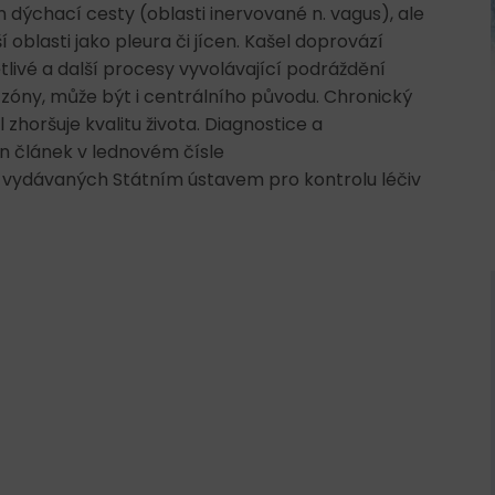
n dýchací cesty (oblasti inervované n. vagus), ale
ší oblasti jako pleura či jícen. Kašel doprovází
tlivé a další procesy vyvolávající podráždění
 zóny, může být i centrálního původu. Chronický
l zhoršuje kvalitu života. Diagnostice a
 článek v lednovém čísle
, vydávaných Státním ústavem pro kontrolu léčiv