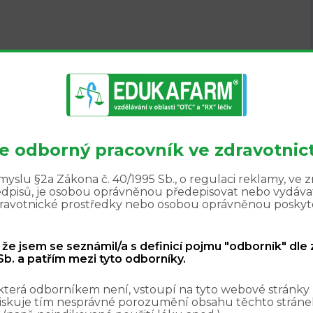
te odborný pracovník ve zdravotnict
yslu §2a Zákona č. 40/1995 Sb., o regulaci reklamy, ve 
edpisů, je osobou oprávněnou předepisovat nebo vydávat
zdravotnické prostředky nebo osobou oprávněnou poskyt
, že jsem se seznámil/a s definicí pojmu "odborník" dle
b. a patřím mezi tyto odborníky.
která odborníkem není, vstoupí na tyto webové stránky
iskuje tím nesprávné porozumění obsahu těchto stránek