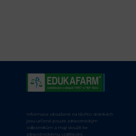
Informace obsažené na těchto stránkách
jsou určené pouze zdravotnickým
odborníkům a mají sloužit ke
zdravotnickému vzdělávání.