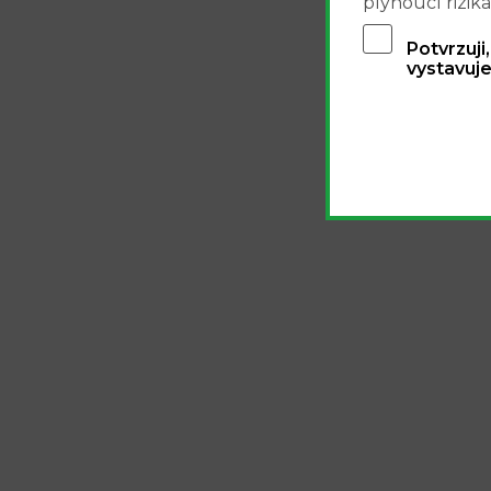
plynoucí rizika
Potvrzuji
vystavuje