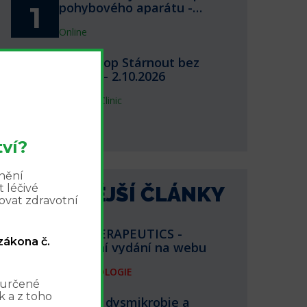
pohybového aparátu -
1
webinář 1.10.2026
Online
Workshop Stárnout bez
2.10.
bolesti - 2.10.2026
2
InPharm Clinic
další akce
ví?
znění
 léčivé
NEJNOVĚJŠÍ ČLÁNKY
ovat zdravotní
BIOTHERAPEUTICS -
 zákona č.
aktuální vydání na webu
FARMAKOLOGIE
 určené
 a z toho
Střevní dysmikrobie a