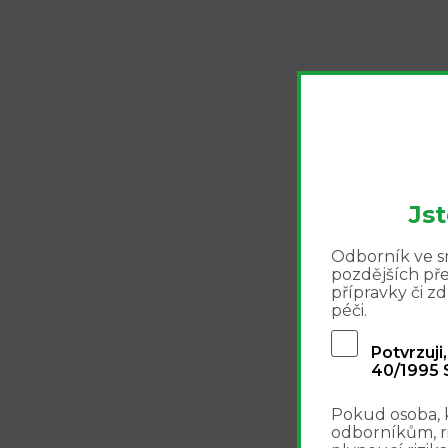
Js
Odborník ve sm
pozdějších př
přípravky či 
péči.
Potvrzuji
40/1995 S
Pokud osoba, 
odborníkům, r