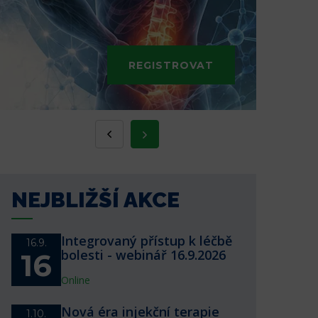
REGISTROVAT
NEJBLIŽŠÍ AKCE
Integrovaný přístup k léčbě
16.9.
bolesti - webinář 16.9.2026
16
Online
Nová éra injekční terapie
1.10.