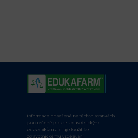
Informace obsažené na těchto stránkách
jsou určené pouze zdravotnickým
odborníkům a mají sloužit ke
zdravotnickému vzdělávání.