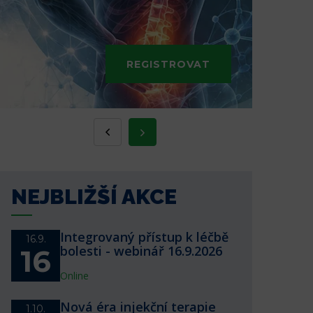
REGISTROVAT
NEJBLIŽŠÍ AKCE
Integrovaný přístup k léčbě
16.9.
bolesti - webinář 16.9.2026
16
Online
Nová éra injekční terapie
1.10.