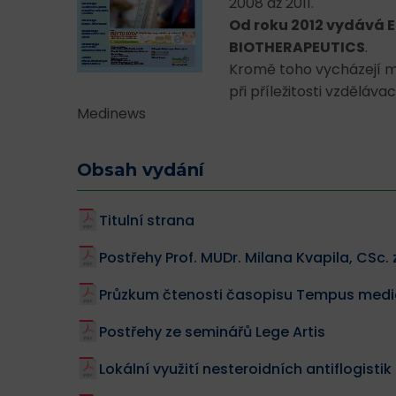
2008 až 2011.
Od roku 2012 vydává 
BIOTHERAPEUTICS
.
Kromě toho vycházejí 
při příležitosti vzděl
Medinews
Obsah vydání
Titulní strana
Postřehy Prof. MUDr. Milana Kvapila, CSc
Průzkum čtenosti časopisu Tempus med
Postřehy ze seminářů Lege Artis
Lokální využití nesteroidních antiflogistik