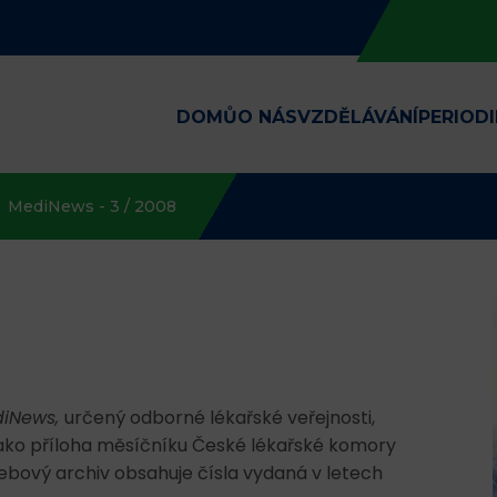
DOMŮ
O NÁS
VZDĚLÁVÁNÍ
PERIOD
MediNews - 3 / 2008
iNews,
určený odborné lékařské veřejnosti,
jako příloha měsíčníku České lékařské komory
bový archiv obsahuje čísla vydaná v letech