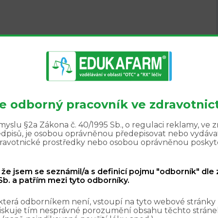
ých s metabolickým syndromem?
te odborný pracovník ve zdravotnict
yslu §2a Zákona č. 40/1995 Sb., o regulaci reklamy, ve 
edpisů, je osobou oprávněnou předepisovat nebo vydávat
zdravotnické prostředky nebo osobou oprávněnou poskyt
, že jsem se seznámil/a s definicí pojmu "odborník" dle
b. a patřím mezi tyto odborníky.
která odborníkem není, vstoupí na tyto webové stránky
iskuje tím nesprávné porozumění obsahu těchto stránek