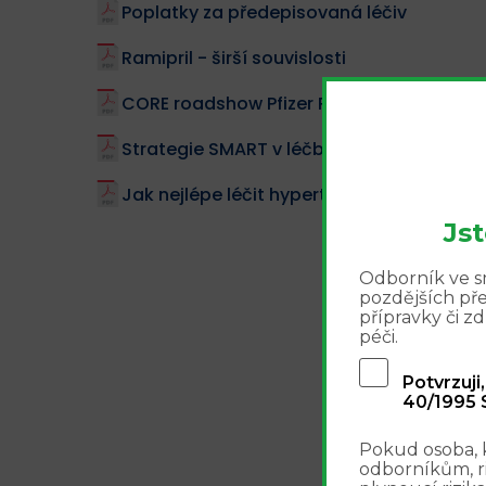
Poplatky za předepisovaná léčiv
Ramipril - širší souvislosti
CORE roadshow Pfizer Praha, 20.2.2008
Strategie SMART v léčbě astmatu
Jak nejlépe léčit hypertenzi u nemocn
Js
Odborník ve sm
pozdějších př
přípravky či 
péči.
Potvrzuji
40/1995 S
Pokud osoba, 
odborníkům, r