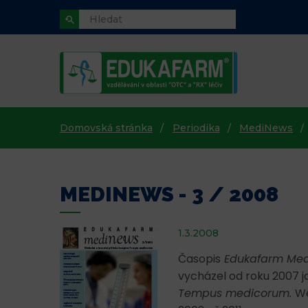
Domovská stránka
Periodika
MediNews
MEDINEWS - 3 / 2008
1.3.2008
Časopis
Edukafarm Med
vycházel od roku 2007 
Tempus medicorum.
We