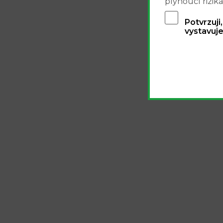
plynoucí rizika
Potvrzuji
vystavuje