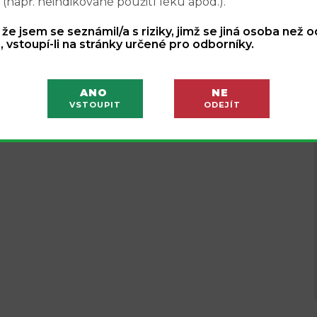
 (např. neindikované použití léku apod.).
, že jsem se seznámil/a s riziky, jimž se jiná osoba než 
, vstoupí-li na stránky určené pro odborníky.
ANO
NE
VSTOUPIT
ODEJÍT