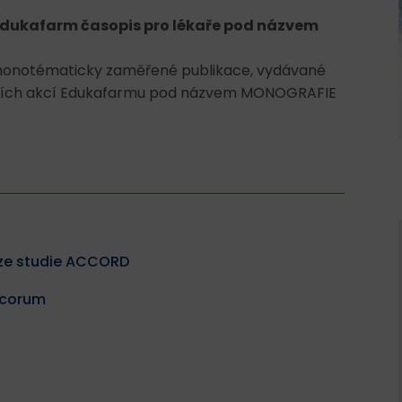
Edukafarm časopis pro lékaře pod názvem
monotématicky zaměřené publikace, vydávané
ávacích akcí Edukafarmu pod názvem MONOGRAFIE
. ze studie ACCORD
icorum