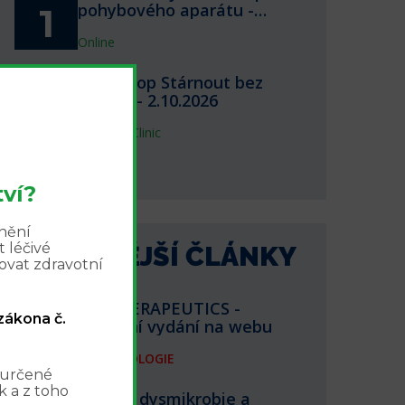
pohybového aparátu -
1
webinář 1.10.2026
Online
Workshop Stárnout bez
2.10.
bolesti - 2.10.2026
2
InPharm Clinic
další akce
ví?
znění
 léčivé
NEJNOVĚJŠÍ ČLÁNKY
ovat zdravotní
BIOTHERAPEUTICS -
 zákona č.
aktuální vydání na webu
FARMAKOLOGIE
 určené
 a z toho
Střevní dysmikrobie a