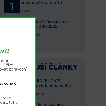
pohybového aparátu -
1
webinář 1.10.2026
Online
Workshop Stárnout bez
2.10.
bolesti - 2.10.2026
2
InPharm Clinic
další akce
ví?
znění
 léčivé
NEJNOVĚJŠÍ ČLÁNKY
ovat zdravotní
BIOTHERAPEUTICS -
 zákona č.
aktuální vydání na webu
FARMAKOLOGIE
 určené
 a z toho
Střevní dysmikrobie a