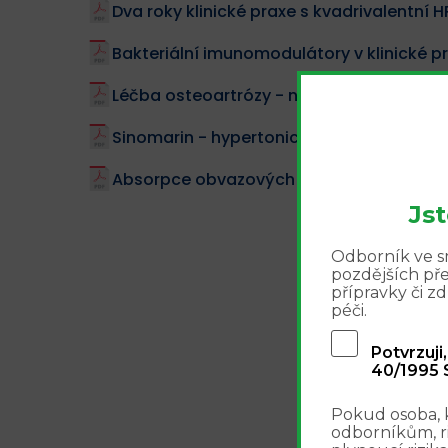
Dva roky klinické praxe s kvadrivalentní 
Bakteriální imunomodulátory v klinické pr
Léčba osteoartrózy - nejnovější poznatk
Sinomarin - hypertonický roztok mořské
Absorpce obvazových materiálů
Js
Odborník ve sm
pozdějších př
přípravky či 
péči.
Potvrzuji
40/1995 S
Pokud osoba, 
odborníkům, r