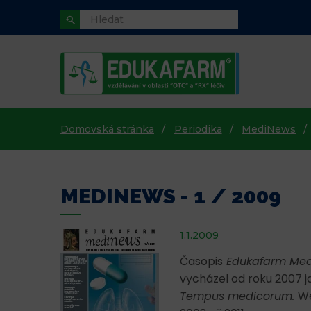
Domovská stránka
Periodika
MediNews
MEDINEWS - 1 / 2009
1.1.2009
Časopis
Edukafarm Med
vycházel od roku 2007 
Tempus medicorum.
We