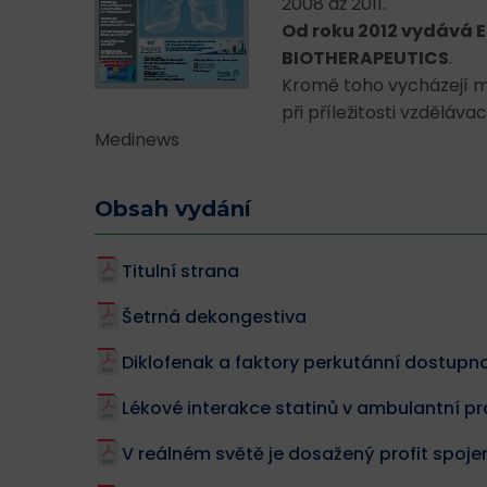
2008 až 2011.
Od roku 2012 vydává 
BIOTHERAPEUTICS
.
Kromě toho vycházejí 
při příležitosti vzděl
Medinews
Obsah vydání
Titulní strana
Šetrná dekongestiva
Diklofenak a faktory perkutánní dostupno
Lékové interakce statinů v ambulantní pr
V reálném světě je dosažený profit spo