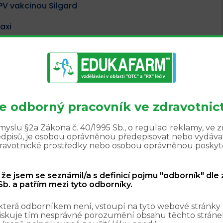
HPV vakcinou Silgard
axi
y
 vody
te odborný pracovník ve zdravotnict
yslu §2a Zákona č. 40/1995 Sb., o regulaci reklamy, ve 
edpisů, je osobou oprávněnou předepisovat nebo vydávat
zdravotnické prostředky nebo osobou oprávněnou poskyt
, že jsem se seznámil/a s definicí pojmu "odborník" dle
b. a patřím mezi tyto odborníky.
která odborníkem není, vstoupí na tyto webové stránky
iskuje tím nesprávné porozumění obsahu těchto stránek