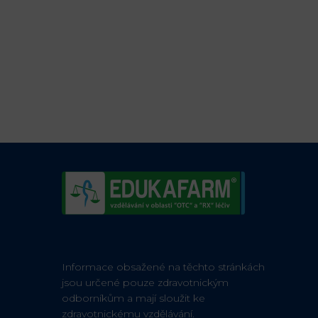
Informace obsažené na těchto stránkách
jsou určené pouze zdravotnickým
odborníkům a mají sloužit ke
zdravotnickému vzdělávání.