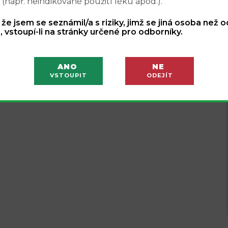
 (např. neindikované použití léku apod.).
, že jsem se seznámil/a s riziky, jimž se jiná osoba než 
, vstoupí-li na stránky určené pro odborníky.
ANO
NE
VSTOUPIT
ODEJÍT