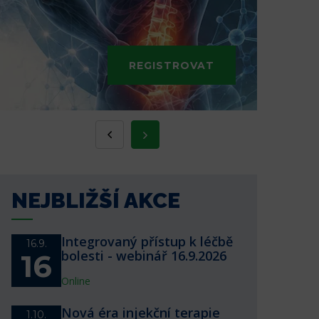
REGISTROVAT
NEJBLIŽŠÍ AKCE
Integrovaný přístup k léčbě
16.9.
bolesti - webinář 16.9.2026
16
Online
Nová éra injekční terapie
1.10.