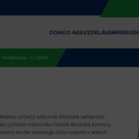
DOMŮ
O NÁS
VZDĚLÁVÁNÍ
PERIOD
MediNews - 1 / 2009
iNews,
určený odborné lékařské veřejnosti,
jako příloha měsíčníku České lékařské komory
bový archiv obsahuje čísla vydaná v letech