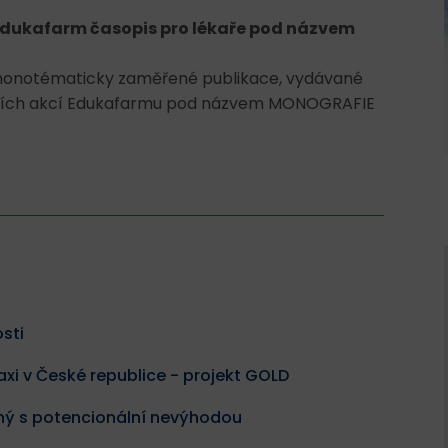
Edukafarm časopis pro lékaře pod názvem
monotématicky zaměřené publikace, vydávané
ávacích akcí Edukafarmu pod názvem MONOGRAFIE
sti
axi v České republice - projekt GOLD
jený s potencionální nevýhodou