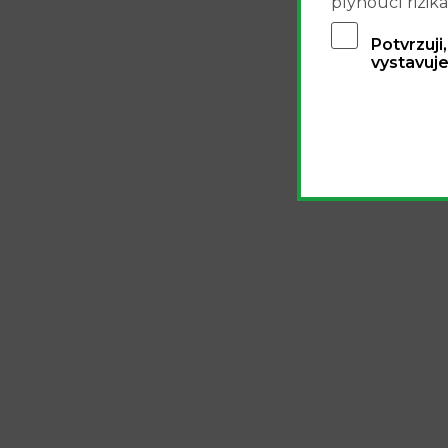
plynoucí rizika
Potvrzuji
vystavuje