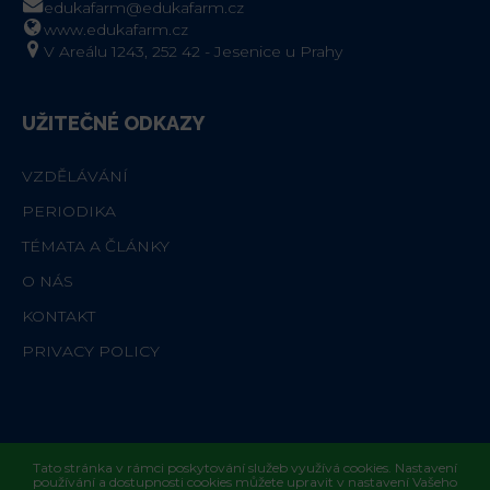
edukafarm@edukafarm.cz
www.edukafarm.cz
V Areálu 1243, 252 42 - Jesenice u Prahy
UŽITEČNÉ ODKAZY
VZDĚLÁVÁNÍ
PERIODIKA
TÉMATA A ČLÁNKY
O NÁS
KONTAKT
PRIVACY POLICY
Tato stránka v rámci poskytování služeb využívá cookies. Nastavení
používání a dostupnosti cookies můžete upravit v nastavení Vašeho