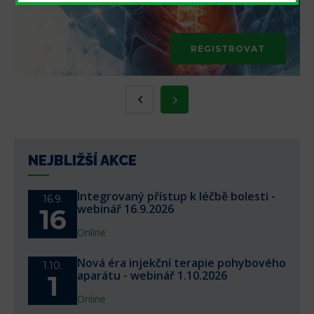
REGISTROVAT
NEJBLIŽŠÍ AKCE
Integrovaný přístup k léčbě bolesti -
16.9.
webinář 16.9.2026
16
Online
Nová éra injekční terapie pohybového
1.10.
aparátu - webinář 1.10.2026
1
Online