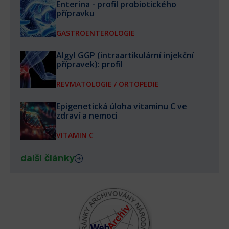
Enterina - profil probiotického
přípravku
GASTROENTEROLOGIE
Algyl GGP (intraartikulární injekční
přípravek): profil
REVMATOLOGIE / ORTOPEDIE
Epigenetická úloha vitaminu C ve
zdraví a nemoci
VITAMIN C
další články