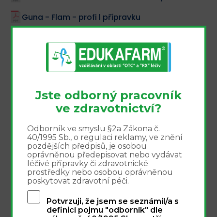
Guna - Flam - profi l přípravku
Simetikon - osvědčené defl atulens s dlouhou
tradicí
Vysokodávkovaný vitamin C - zapomenutý
poklad ve farmakoterapii
Jste odborný pracovník
Bolest a horečka u dětí
ve zdravotnictví?
Imunoglukan a akutní respirační infekce
Odborník ve smyslu §2a Zákona č.
40/1995 Sb., o regulaci reklamy, ve znění
Význam železa
pozdějších předpisů, je osobou
oprávněnou předepisovat nebo vydávat
Femibion Železo Ferrochel - profi l přípravku
léčivé přípravky či zdravotnické
prostředky nebo osobou oprávněnou
Srovnávací hodnocení přípravku Gunaprevac
poskytovat zdravotní péči.
a vakcíny v prevenci chřipkového syndromu v
Potvrzuji, že jsem se seznámil/a s
dětském věku
definicí pojmu "odborník" dle