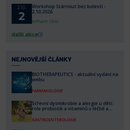
Workshop Stárnout bez bolesti -
2.10.
2.10.2026
2
InPharm Clinic
další akce
NEJNOVĚJŠÍ ČLÁNKY
BIOTHERAPEUTICS - aktuální vydání na
webu
FARMAKOLOGIE
Střevní dysmikrobie a alergie u dětí:
role probiotik a vitaminů v léčbě a
prevenci
GASTROENTEROLOGIE