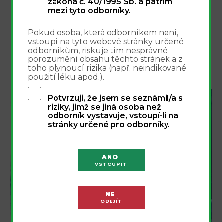
zákona č. 40/1995 Sb. a patřím
Panadol Novum - technologie Optizorb
mezi tyto odborníky.
Rhinosinusitis v dětském věku
Pokud osoba, která odborníkem není,
vstoupí na tyto webové stránky určené
Nasivin Sensitive 0,05% - profi l přípravku
odborníkům, riskuje tím nesprávné
porozumění obsahu těchto stránek a z
toho plynoucí rizika (např. neindikované
Léčba chřipky a nemocí z nachlazení
použití léku apod.).
Potvrzuji, že jsem se seznámil/a s
riziky, jimž se jiná osoba než
Integrovaný přístup k
odborník vystavuje, vstoupí-li na
stránky určené pro odborníky.
léčbě bolesti - webinář
16.9.2026
ANO
VSTOUPIT
NE
ODEJÍT