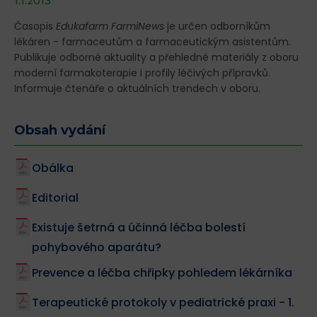
1.1.2013
Časopis
Edukafarm FarmiNews
je určen odborníkům
lékáren - farmaceutům a farmaceutickým asistentům.
Publikuje odborné aktuality a přehledné materiály z oboru
moderní farmakoterapie i profily léčivých přípravků.
Informuje čtenáře o aktuálních trendech v oboru.
Obsah vydání
Obálka
Editorial
Existuje šetrná a účinná léčba bolestí
pohybového aparátu?
Prevence a léčba chřipky pohledem lékárníka
Terapeutické protokoly v pediatrické praxi - 1.