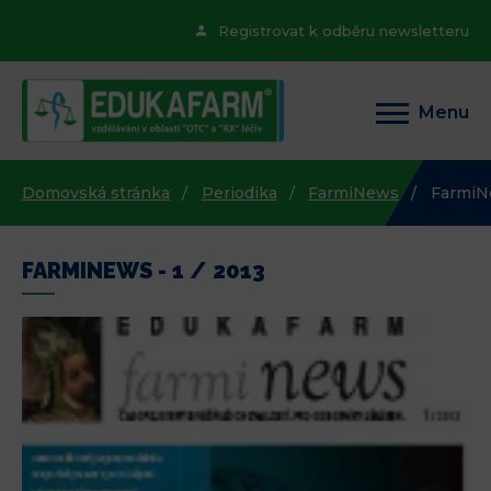
Registrovat k odběru newsletteru
Menu
Domovská stránka
Periodika
FarmiNews
FarmiNe
FARMINEWS - 1 / 2013