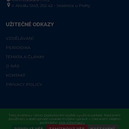
V Areálu 1243, 252 42 - Jesenice u Prahy
UŽITEČNÉ ODKAZY
VZDĚLÁVÁNÍ
PERIODIKA
TÉMATA A ČLÁNKY
O NÁS
KONTAKT
PRIVACY POLICY
Tato stránka v rámci poskytování služeb využívá cookies. Nastavení
používání a dostupnosti cookies můžete upravit v nastavení Vašeho
PRIVACY POLICY
prohlížeče.
Více informací »
POVOLIT VŠE
ZAMÍTNOUT VŠE
NASTAVENÍ