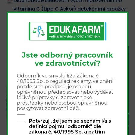
Dlouhodobé sledování využití lipozomálního
vitaminu C (Lipo C Askor) detekčními proužky
Uro C Kontrol
Injekční kolagen v kombinované léčbě bolesti
způsobené nestabilitou bederní páteře
Jste odborný pracovník
Integrovaný přístup k
ve zdravotnictví?
léčbě bolesti - webinář
Odborník ve smyslu §2a Zákona č.
16.9.2026
40/1995 Sb., o regulaci reklamy, ve znění
pozdějších předpisů, je osobou
oprávněnou předepisovat nebo vydávat
léčivé přípravky či zdravotnické
prostředky nebo osobou oprávněnou
poskytovat zdravotní péči.
Potvrzuji, že jsem se seznámil/a s
definicí pojmu "odborník" dle
zákona č. 40/1995 Sb. a patřím