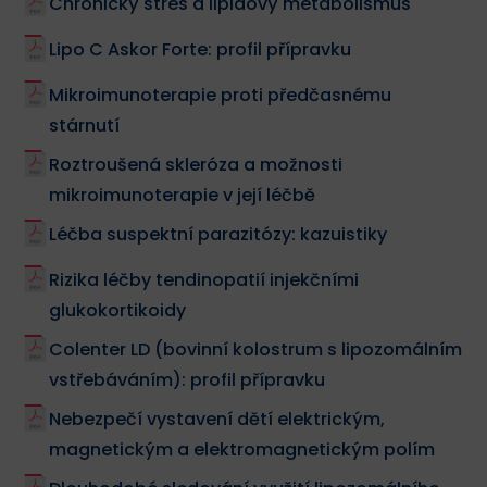
Chronický stres a lipidový metabolismus
Lipo C Askor Forte: profil přípravku
Mikroimunoterapie proti předčasnému
stárnutí
Roztroušená skleróza a možnosti
mikroimunoterapie v její léčbě
Léčba suspektní parazitózy: kazuistiky
Rizika léčby tendinopatií injekčními
glukokortikoidy
Colenter LD (bovinní kolostrum s lipozomálním
vstřebáváním): profil přípravku
Nebezpečí vystavení dětí elektrickým,
magnetickým a elektromagnetickým polím