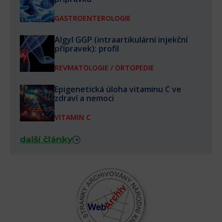
GASTROENTEROLOGIE
Algyl GGP (intraartikulární injekční
přípravek): profil
REVMATOLOGIE / ORTOPEDIE
Epigenetická úloha vitaminu C ve
zdraví a nemoci
VITAMIN C
další články