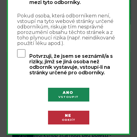
mezi tyto odborníky.
REGISTROVAT
Pokud osoba, která odborníkem není,
vstoupí na tyto webové stránky určené
odborníkům, riskuje tím nesprávné
porozumění obsahu těchto stránek a z
toho plynoucí rizika (např. neindikované
použití léku apod.).
Potvrzuji, že jsem se seznámil/a s
NEJBLIŽŠÍ AKCE
riziky, jimž se jiná osoba než
odborník vystavuje, vstoupí-li na
stránky určené pro odborníky.
Integrovaný přístup k léčbě bolesti -
16.9.
webinář 16.9.2026
16
Online
ANO
VSTOUPIT
Nová éra injekční terapie pohybového
1.10.
aparátu - webinář 1.10.2026
1
NE
ODEJÍT
Online
Workshop Stárnout bez bolesti -
2.10.