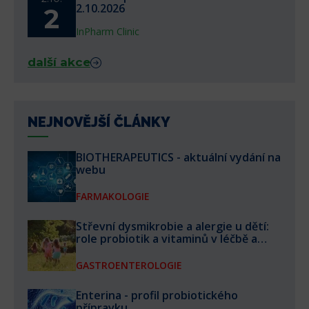
2.10.2026
2
InPharm Clinic
další akce
NEJNOVĚJŠÍ ČLÁNKY
BIOTHERAPEUTICS - aktuální vydání na
webu
FARMAKOLOGIE
Střevní dysmikrobie a alergie u dětí:
role probiotik a vitaminů v léčbě a
prevenci
GASTROENTEROLOGIE
Enterina - profil probiotického
přípravku