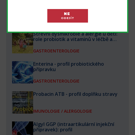
BIOTHERAPEUTICS - aktuální vydání na
webu
NE
ODEJÍT
FARMAKOLOGIE
Střevní dysmikrobie a alergie u dětí:
role probiotik a vitaminů v léčbě a
prevenci
GASTROENTEROLOGIE
Enterina - profil probiotického
přípravku
GASTROENTEROLOGIE
Probacin ATB - profil doplňku stravy
IMUNOLOGIE / ALERGOLOGIE
Algyl GGP (intraartikulární injekční
přípravek): profil