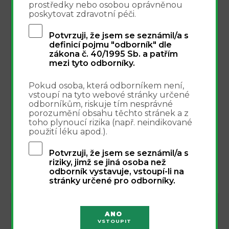
prostředky nebo osobou oprávněnou
poskytovat zdravotní péči.
Integrovaný přístup k léčbě bolesti -
16.9.
webinář 16.9.2026
16
Potvrzuji, že jsem se seznámil/a s
definicí pojmu "odborník" dle
Online
zákona č. 40/1995 Sb. a patřím
mezi tyto odborníky.
Nová éra injekční terapie pohybového
1.10.
aparátu - webinář 1.10.2026
1
Pokud osoba, která odborníkem není,
Online
vstoupí na tyto webové stránky určené
odborníkům, riskuje tím nesprávné
porozumění obsahu těchto stránek a z
Workshop Stárnout bez bolesti -
2.10.
toho plynoucí rizika (např. neindikované
2.10.2026
2
použití léku apod.).
InPharm Clinic
Potvrzuji, že jsem se seznámil/a s
riziky, jimž se jiná osoba než
další akce
odborník vystavuje, vstoupí-li na
stránky určené pro odborníky.
NEJNOVĚJŠÍ ČLÁNKY
ANO
VSTOUPIT