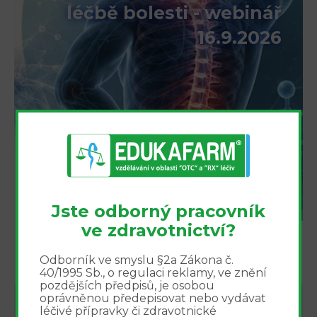
léčbě bolesti - webinář
16.9.2026
REGISTROVAT
Jste odborný pracovník
ve zdravotnictví?
Odborník ve smyslu §2a Zákona č.
40/1995 Sb., o regulaci reklamy, ve znění
pozdějších předpisů, je osobou
oprávněnou předepisovat nebo vydávat
NEJBLIŽŠÍ AKCE
léčivé přípravky či zdravotnické