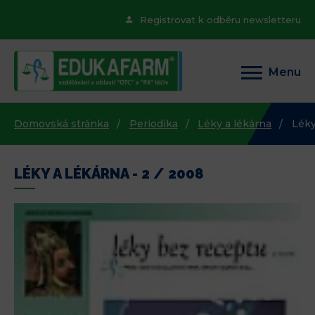
Registrovat k odběru newsletteru
Menu
Domovská stránka
Periodika
Léky a lékárna
Léky
LÉKY A LÉKÁRNA - 2 / 2008