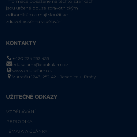
Informace obsažené na těchto stránkách
jsou určené pouze zdravotnickým
odborníkům a mají sloužit ke
zdravotnickému vzdělávání.
KONTAKTY
+420 224 252 435
edukafarm@edukafarm.cz
www.edukafarm.cz
V Areálu 1243, 252 42 - Jesenice u Prahy
UŽITEČNÉ ODKAZY
VZDĚLÁVÁNÍ
PERIODIKA
TÉMATA A ČLÁNKY